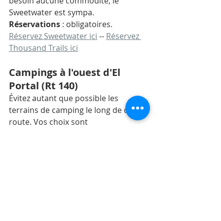
besoin aucune commodité, le 
Sweetwater est sympa. 
Réservations
 : obligatoires. 
Réservez Sweetwater ici
 -- 
Réservez 
Thousand Trails ici
Campings à l'ouest d'El 
Portal (Rt 140)
Évitez autant que possible les 
terrains de camping le long de cette 
route. Vos choix sont 
essentiellement le terrain de 
camping forestier national de Dry 
Gulch ou l’Indian Flat RV Park. Dry 
Gulch est très cher pour un petit site 
accidenté sans commodités. Indian 
Flat s'adresse davantage aux 
camping-cars qu'aux tentes, mais 
même en camping-car, il existe de 