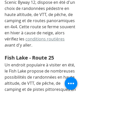
Scenic Byway 12, dispose en été d'un 
choix de randonnées pédestre en 
haute altitude, de VTT, de pêche, de 
camping et de routes panoramiques 
en 4x4. Cette route se ferme souvent 
en hiver à cause de neige, alors 
vérifiez les 
conditions routières
avant d'y aller. 
Fish Lake - Route 25
Un endroit populaire à visiter en été, 
le Fish Lake propose de nombreuses 
possibilités de randonnées en haute 
altitude, de VTT, de pêche, de 
camping et de pistes pittoresques en 
4x4. En route, vous passerez par 
Pando
, considéré comme le plus 
grand organisme vivant au monde. Il 
s'agit en fait d'une trembleraie, et 