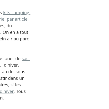
s 
kits camping 
el par article
, 
es, du 
. On en a tout 
in air au parc 
e louer de 
sac 
i d'hiver. 
t au dessous 
stir dans un 
res, si les 
d'hiver
. Tous 
n.