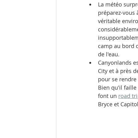
La météo surpre
préparez-vous à
véritable envir
considérablemen
insupportableme
camp au bord du
de l'eau.
Canyonlands est
City et à près 
pour se rendre 
Bien qu'il faill
font un 
road tr
Bryce et Capito